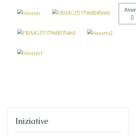
Artic
Avan
Iniziative